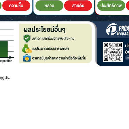
าฤดูฝน