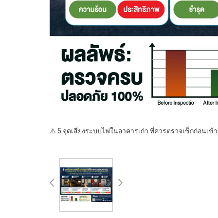
⚠️ 5 จุดเสี่ยงระบบไฟในอาคารเก่า ที่ควรตรวจเช็กก่อนเข้